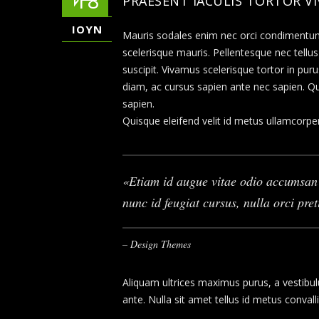
18
PRAESENT IACULIS TORTOR V
ΙΟΎΝ
Mauris sodales enim nec orci condimentum, 
scelerisque mauris. Pellentesque nec tellus 
suscipit. Vivamus scelerisque tortor in puru
diam, ac cursus sapien ante nec sapien. Q
sapien.
Quisque eleifend velit id metus ullamcorper
Etiam id augue vitae odio accumsan c
nunc id feugiat cursus, nulla orci pret
– Design Themes
Aliquam ultrices maximus purus, a vestibul
ante. Nulla sit amet tellus id metus convallis